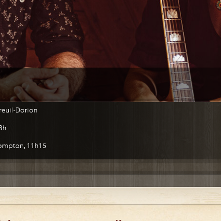
reuil-Dorion
18h
Brompton, 11h15