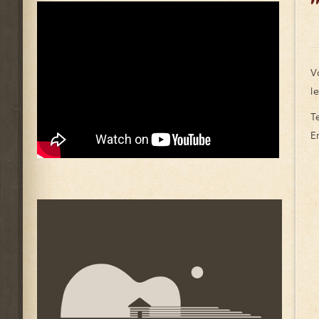
V
l
T
E