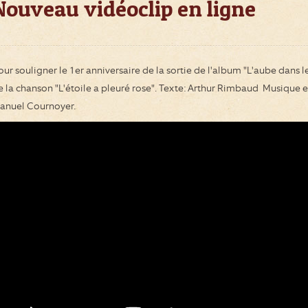
Nouveau vidéoclip en ligne
our souligner le 1er anniversaire de la sortie de l'album "L'aube dans l
e la chanson "L'étoile a pleuré rose". Texte: Arthur Rimbaud Musique e
anuel Cournoyer.