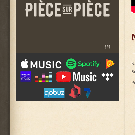
N
B
P