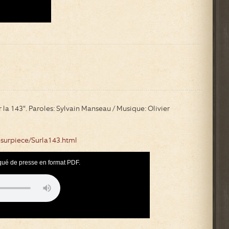
la 143". Paroles: Sylvain Manseau / Musique: Olivier
surpiece/Surla143.html