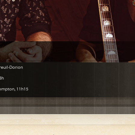
reuil-Dorion
18h
Brompton, 11h15