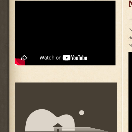
P
d
M