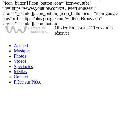
[/icon_button] [icon_button icon="icon-youtube"
url="https://www.youtube.com/c/OlivierBrousseau"
target="_blank"][/icon_button] [icon_button icon="icon-google-
plus" url="https://plus.google.com/+OlivierBrousseau"
target="_blank"][/icon_button]
Olivier Brousseau © Tous droits
réservés
Accueil
Musique
Photos
Vidéos
Spectacles
Médias
Contact
Pièce sur Pièce