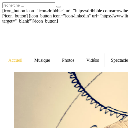
[icon_button icon="icon-dribbble" url="https://dribbble.com/arrowt
[/icon_button] [icon_button icon="icon-linkedin" url="https://www.l
target="_blank"][/icon_button]
Accueil
Musique
Photos
Vidéos
Spectacle