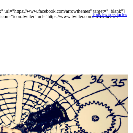
ook" url="https://www.facebook.com/arrowthemes" target="_blank"]
Tous les spectacles
 icon="icon-twitter" url="https://www.twitter.com/arrowthemes"